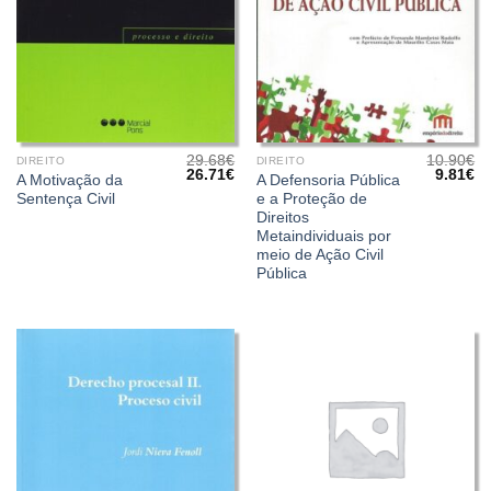
29.68
€
10.90
€
DIREITO
DIREITO
O
O
O
O
26.71
€
9.81
€
A Motivação da
A Defensoria Pública
preço
preço
preço
pr
Sentença Civil
e a Proteção de
original
atual
original
at
era:
é:
era:
é:
Direitos
29.68€.
26.71€.
10.90€.
9.
Metaindividuais por
meio de Ação Civil
Pública