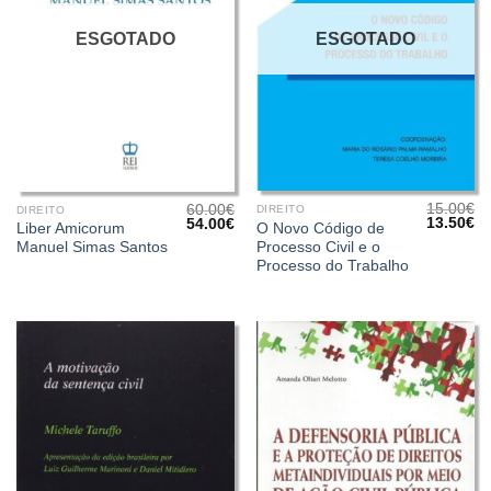
ESGOTADO
ESGOTADO
15.00
€
60.00
€
DIREITO
DIREITO
O
O
O
O
13.50
€
54.00
€
O Novo Código de
Liber Amicorum
preço
pr
preço
preço
Processo Civil e o
Manuel Simas Santos
original
at
original
atual
era:
é:
Processo do Trabalho
era:
é:
15.00€.
13
60.00€.
54.00€.