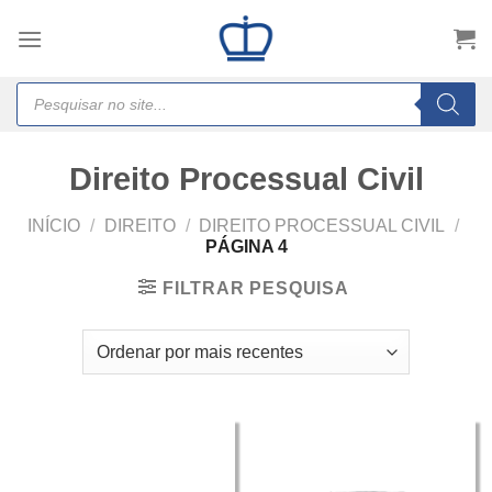
Skip
to
content
Products
search
Direito Processual Civil
INÍCIO
/
DIREITO
/
DIREITO PROCESSUAL CIVIL
/
PÁGINA 4
FILTRAR PESQUISA