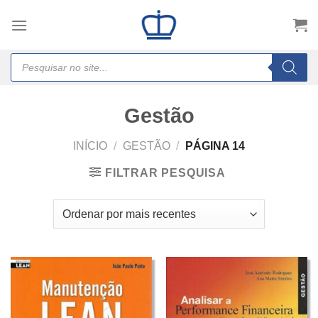
Skip
to
content
Products
search
Gestão
INÍCIO
/
GESTÃO
/
PÁGINA 14
FILTRAR PESQUISA