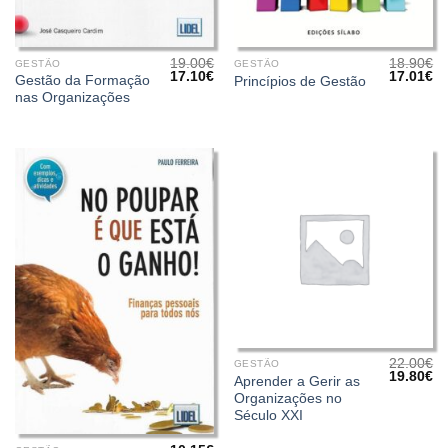
19.00
€
18.90
€
GESTÃO
GESTÃO
O
O
O
O
17.10
€
17.01
€
Gestão da Formação
Princípios de Gestão
preço
preço
preço
pr
nas Organizações
original
atual
original
at
era:
é:
era:
é:
19.00€.
17.10€.
18.90€.
17
22.00
€
GESTÃO
O
O
19.80
€
Aprender a Gerir as
preço
pr
Organizações no
original
at
era:
é:
Século XXI
22.00€.
19