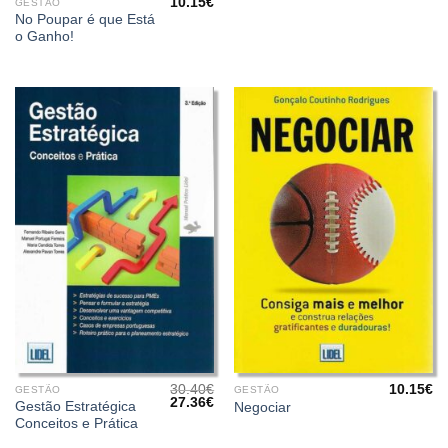
10.15
€
GESTÃO
No Poupar é que Está
o Ganho!
30.40
€
10.15
€
GESTÃO
GESTÃO
O
O
27.36
€
Gestão Estratégica
Negociar
preço
preço
Conceitos e Prática
original
atual
era:
é: