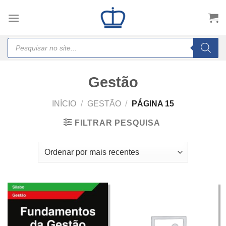
Skip
to
content
Products
search
Gestão
INÍCIO
/
GESTÃO
/
PÁGINA 15
FILTRAR PESQUISA