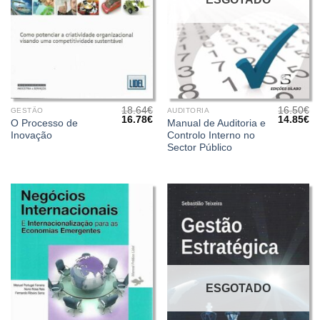
18.64
€
16.50
€
GESTÃO
AUDITORIA
O
O
O
O
16.78
€
14.85
€
O Processo de
Manual de Auditoria e
preço
preço
preço
pr
Inovação
Controlo Interno no
original
atual
original
at
era:
é:
era:
é:
Sector Público
18.64€.
16.78€.
16.50€.
14
ESGOTADO