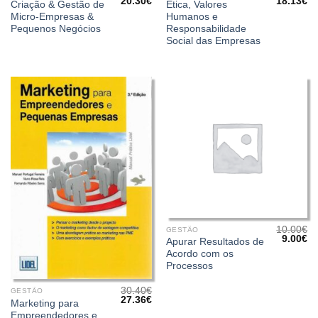
O
O
O
O
20.30
€
18.13
€
Criação & Gestão de
Ética, Valores
preço
preço
preço
pr
Micro-Empresas &
Humanos e
original
atual
original
at
era:
é:
era:
é:
Pequenos Negócios
Responsabilidade
22.55€.
20.30€.
20.14€.
18
Social das Empresas
10.00
€
GESTÃO
O
O
9.00
€
Apurar Resultados de
preço
pr
Acordo com os
original
at
era:
é:
Processos
10.00€.
9.
30.40
€
GESTÃO
O
O
27.36
€
Marketing para
preço
preço
Empreendedores e
original
atual