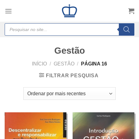
Skip
to
content
Products
search
Gestão
INÍCIO
/
GESTÃO
/
PÁGINA 16
FILTRAR PESQUISA