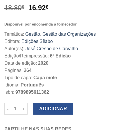
O
O
18.80
16.92
€
€
preço
preço
original
atual
Disponível por encomenda a fornecedor
era:
é:
18.80€.
16.92€.
Temática:
Gestão
,
Gestão das Organizações
Editora:
Edições Sílabo
Autor(es):
José Crespo de Carvalho
Edição/Reimpressão:
6ª Edição
Data de edição:
2020
Páginas:
264
Tipo de capa:
Capa mole
Idioma:
Português
Isbn:
9789895611362
Quantidade de Negociação
ADICIONAR
PARTILHE NAS SUAS REDES